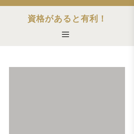
Skip
to
資格があると有利！
the
content